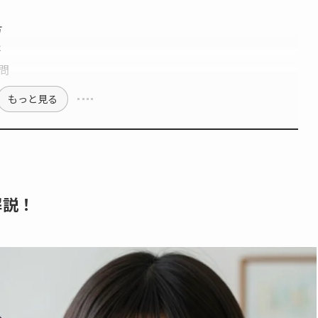
方
は
問
もっと見る
解説！