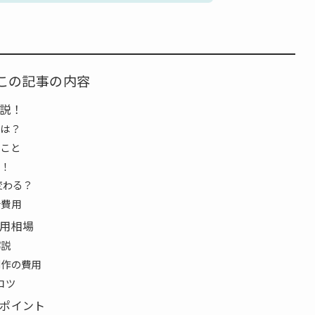
この記事の内容
説！
場は？
きこと
開！
変わる？
守費用
用相場
解説
制作の費用
コツ
ポイント